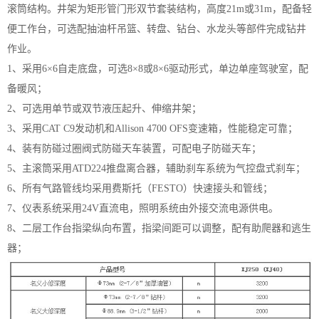
滚筒结构。井架为矩形管门形双节套装结构，高度21m或31m，配备轻
便工作台，可选配抽油杆吊篮、转盘、钻台、水龙头等部件完成钻井
作业。
1、采用6×6自走底盘，可选8×8或8×6驱动形式，单边单座驾驶室，配
备暖风；
2、可选用单节或双节液压起升、伸缩井架；
3、采用CAT C9发动机和Allison 4700 OFS变速箱，性能稳定可靠；
4、装有防碰过圈阀式防碰天车装置，可配电子防碰天车；
5、主滚筒采用ATD224推盘离合器，辅助刹车系统为气控盘式刹车；
6、所有气路管线均采用费斯托（FESTO）快速接头和管线；
7、仪表系统采用24V直流电，照明系统由外接交流电源供电。
8、二层工作台指梁纵向布置，指梁间距可以调整，配有助爬器和逃生
器；