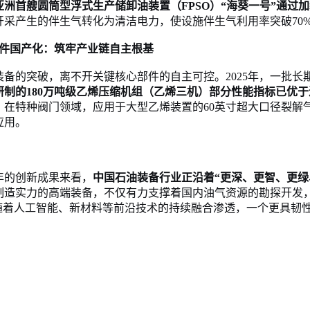
亚洲首艘圆筒型浮式生产储卸油装置（
FPSO）“海葵一号”通
开采产生的伴生气转化为清洁电力，使设施伴生气利用率突破
7
件国产化：筑牢产业链自主根基
装备的突破，离不开关键核心部件的自主可控。
2025年，一批
研制的
180万吨级乙烯压缩机组（乙烯三机）部分性能指标已优
。
在特种阀门领域，应用于大型乙烯装置的
60英寸超大口径裂
应用。
5年的创新成果来看，
中国石油装备行业正沿着
“更深、更智、更绿
制造实力的高端装备，不仅有力支撑着国内油气资源的勘探开发
。随着人工智能、新材料等前沿技术的持续融合渗透，一个更具韧