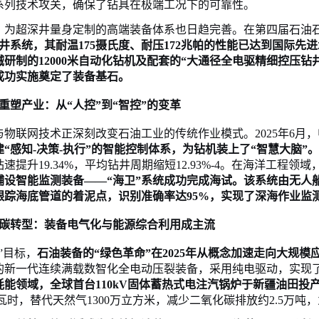
系列技术攻关，确保了钻具在极端工况下的可靠性。
，为超深井量身定制的高端装备体系也日趋完善。在第四届石油
井系统，其耐温175摄氏度、耐压172兆帕的性能已达到国际先
械研制的
12000米自动化钻机及配套的“大通径全电驱精细控压钻
成功实施奠定了装备基石。
重塑产业：从
“人控”到“智控”的变革
与物联网技术正深刻改变石油工业的传统作业模式。
2025年6月，
“感知-决策-执行”的智能控制体系，为钻机装上了“智慧大脑”。
提升19.34%，平均钻井周期缩短12.93%
-4
。在海洋工程领域
铺设智能监测装备
——“海卫”系统成功完成海试。该系统由无人
踪海底管道的着泥点，识别准确率达95%，实现了深海作业监测
碳转型：装备电气化与能源综合利用成主流
”目标，
石油装备的
“绿色革命”在2025年从概念加速走向大规
的新一代连续满载数智化全电动压裂装备，采用纯电驱动，实现
耗能领域，全球首台
110kV固体蓄热式电注汽锅炉于新疆油田
千瓦时，替代天然气1300万立方米，减少二氧化碳排放约2.5万