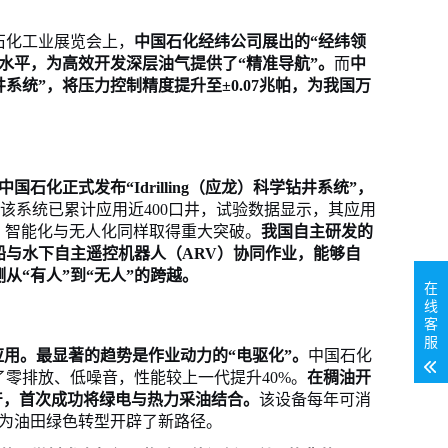
石化工业展览会上，
中国石化经纬公司展出的
“经纬领
进水平，为高效开发深层油气提供了“精准导航”。
而
中
井系统”，将压力控制精度提升至±0.07兆帕，为我国万
中国石化正式发布
“Idrilling（应龙）科学钻井系统”，
该系统已累计应用近
400口井，试验数据显示，其应用
，智能化与无人化同样取得重大突破。
我国自主研发的
船与水下自主遥控机器人（ARV）协同作业，能够自
从“有人”到“无人”的跨越。
在
线
客
服
模应用。最显著的趋势是作业动力的“电驱化”。
中国石化
了零排放、低噪音，性能较上一代提升
40%。
在稠油开
投产，首次成功将绿电与热力采油结合。
该设备每年可消
吨，为油田绿色转型开辟了新路径。