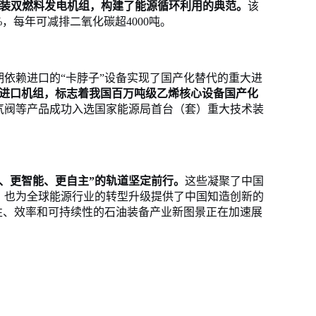
过加装双燃料发电机组，构建了能源循环利用的典范。
该
0%，每年可减排二氧化碳超4000吨。
长期依赖进口的“卡脖子”设备实现了国产化替代的重大进
于进口机组，标志着我国百万吨级乙烯核心设备国产化
解气阀等产品成功入选国家能源局首台（套）重大技术装
、
更智能、
更自主
”的轨道坚定前行。
这些凝聚了中国
，也为全球能源行业的转型升级提供了
中国知造
创新的
性、效率和可持续性的石油装备产业新图景正在加速展