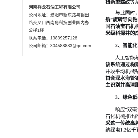
扭新型螺纹
等
河南祥龙石油工程有限公司
与此同时
公司地址：濮阳市新东路与锦田
航”旋转导向钻
路交叉口西南角科技创业园内办
国石油宝石机
公楼1楼
米级科探井的
联系电话：13839257128
2、
智能化
公司邮箱：304588883@qq.com
人工智能
该系统通过构建
井段平均机械钻速
首套深水海管
主识别并高清跟
3、
绿色低
响应
“双碳
石化机械推出
采这一传统高
纳绿电
1.2亿