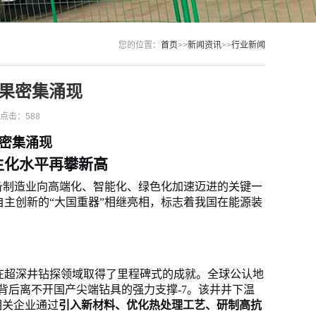
您的位置：
首页
>>
新闻资讯
>>
行业新闻
成果密集涌现
点击：588
果密集涌现
主化水平再攀新高
装备制造业向高端化、智能化、绿色化加速迈进的关键一
主创新的“大国重器”相继亮相，标志着我国在能源装
国在超深井钻探领域取得了里程碑式的成就。全球公认地
这背后离不开国产尖端钻具的强力支撑
-
7
。该井井下温
相关企业通过
引入新材料、优化热处理工艺、研制高抗