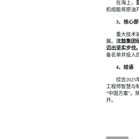
在海上，
机组能将原油
3、
核心部
重大技术
展。
沈鼓集团
迈出坚实步伐
备名单并投入
4、
结语
综合
202
工程师智慧与
“中国方案”
开。