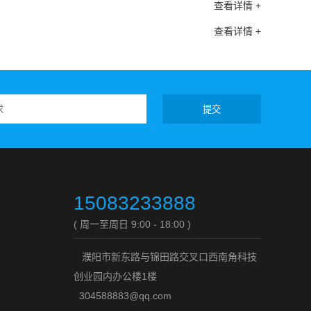
查看详情 +
查看详情 +
提交
15083233888
( 周一至周日 9:00 - 18:00 )
濮阳市新东路与锦田路交叉口西南角科技
创业园内办公楼1楼
304588883@qq.com