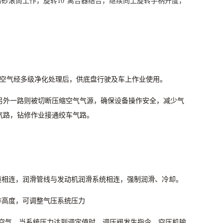
捞砂滚筒工作，旋转
10
°离合器结合，继续向上旋转手柄开度，
空气经多级净化处理后，供底盘行驶及车上作业使用。
另外一路则被切断压缩空气气源，确保设备操作安全，减少气
气路，钻修作业接通绞车气路。
道相连，润滑管线与发动机润滑系统相连，强制润滑、冷却。
作高度，可调整气压系统压力
空气。当系统压力达到调定值时，调压阀发生指令，空压机输