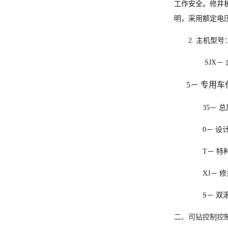
工作安全。修井
明，采用额定电
2.
主机型号
SJX
－
5
－
专用车
35
－
总
0
－
设
T
－
特
XJ
－
修
S
－
双
二、司钻控制控