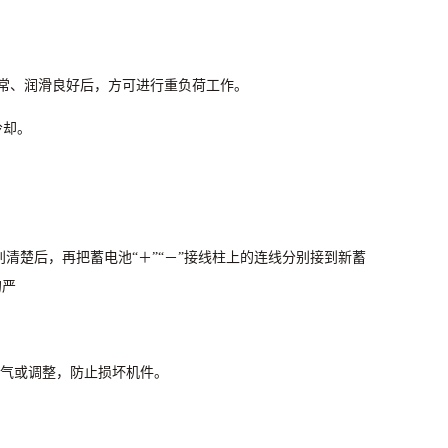
常、润滑良好后，方可进行重负荷工作。
冷却。
辨别清楚后，再把蓄电池“＋”“－”接线柱上的连线分别接到新蓄
的严
气或调整，防止损坏机件。