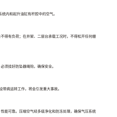
系统内和起升油缸有杆腔中的空气。
。
台不得有负荷；在井架、二层台承载工况时，不得松开任何绷
，必须挂好防坠器绳钩，确保安全。
设带病运转工作，将会引发重大事故。
、性能可靠。压缩空气经多级净化和防冻处理，确保气压系统