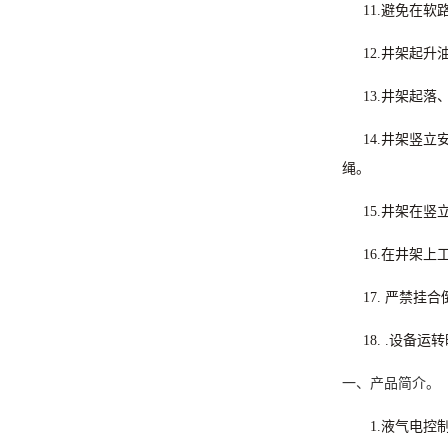
11.
避免在软
12.
井架起升
13.
井架起落
14.
井架竖立
绳。
15.
井架在竖
16.
在井架上
17. 严禁挂
18. .
设备运转
一、产品简介。
1.液气电