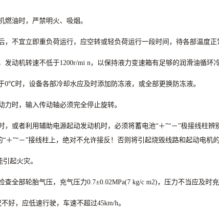
机燃油时，严禁明火、吸烟。
后，不宜立即重负荷运行，应空转或轻负荷运行一段时间，待各部温度正
，发动机转速不低于
1200r/mi n
，以保持液力变速箱有足够的润滑油循环
于
0℃时，设备各部冷却水应及时添加防冻液，或全部更换防冻液。
动力时，输入传动轴必须完全停止旋转。
时，或者利用辅助电源起动发动机时，必须将蓄电池
“＋”“－”极接线柱
的“＋”“－”接线柱上，绝对不允许接反！否则将引起烧毁线路和起动电机
能引起火灾。
检查全部轮胎气压，充气压力
0.7
±
0.02MPa(7 kg/c m2)
，压力不当应及时充
况不好，应低速行驶，车速不超过
45km/h
。