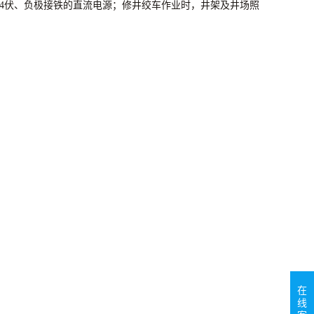
4
伏、负极接铁的直流电源；修井绞车作业时，井架及井场照
在
线