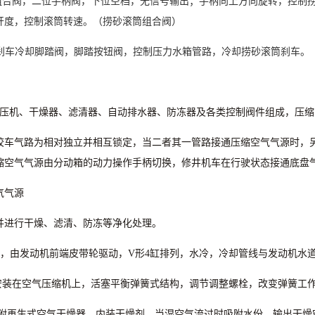
组合阀，二位手柄阀，下位空档，无信号输出；手柄向上方向旋转，控制
开度，控制滚筒转速。（捞砂滚筒组合阀）
刹车冷却脚踏阀，脚踏按钮阀，控制压力水箱管路，冷却捞砂滚筒刹车。
压机、干燥器、滤清器、自动排水器、防冻器及各类控制阀件组成，压缩
绞车气路为相对独立并相互锁定，当二者其一管路接通压缩空气气源时，
缩空气气源由分动箱的动力操作手柄切换，修井机车在行驶状态接通底盘
气气源
并进行干燥、滤清、防冻等净化处理。
，由发动机前端皮带轮驱动，
V
形
4
缸排列，水冷，冷却管线与发动机水
安装在空气压缩机上，活塞平衡弹簧式结构，调节调整螺栓，改变弹簧工
附再生式空气干燥器，内装干燥剂，当湿空气流过时吸附水份，输出干燥