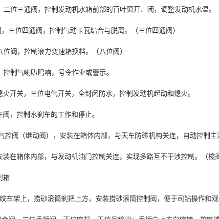
，二位三通阀，控制发动机水箱前部的百叶窗开、闭，调整发动机水温。
阀，三位四通阀，控制气动卡瓦结合与脱离。（三位四通阀）
八位阀，控制液力变速箱换档。（八位阀）
，控制气喇叭鸣响，号令作业或警示。
熄火开关，三位电气开关，全封闭防水，控制发动机起动和熄火。
车阀，控制水刹车的工作和停止。
通气控阀（继动阀），安装在箱体内部，与天车防碰机构关连，自动控制主
安装在箱体内部，与发动机油门控制关连，实现多路互不干涉控制。（梭
制箱
绞车架上，捞砂滚筒刹把上方，安装捞砂滚筒控制阀，便于司钻操作和观