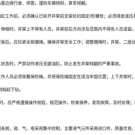
路基边缘行驶、停靠，谨防车辆倾斜，甚至倾翻。
油缸工作前，必须确认已拆开井架前支架处的固定
J
形螺栓；必须排放液压
、伸缩时，井架上不得有人员，井架前后方向涉及范围内不得有人员逗留
安装后，应拉紧全部绷绳，确保井架安全工作；调整绷绳时，井架、二层
立状态时，严禁动作液压支腿油缸，防止发生井架倾翻的严重事故。
工作人员必须穿戴保险绳，并将保险绳固定在适当牢固位置；上下井架时
合倒档起下钻。
时，应严格遵循操作规程，规范操作，检查保养，发现故障，及时处理；
控制系统，液、气、电采用集中控制，主要液气元件采用进口件，质量优良