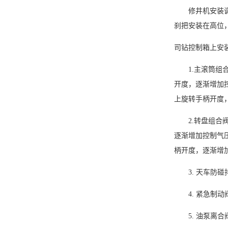
修井机安装
刹把安装在高位
司钻控制箱上安
1
.主滚筒组
开度，逐渐增加
上旋转手柄开度
2
.转盘组合
逐渐增加控制气
柄开度，逐渐增
3
.
天车防碰
4
.
紧急制动
5
.
油泵离合