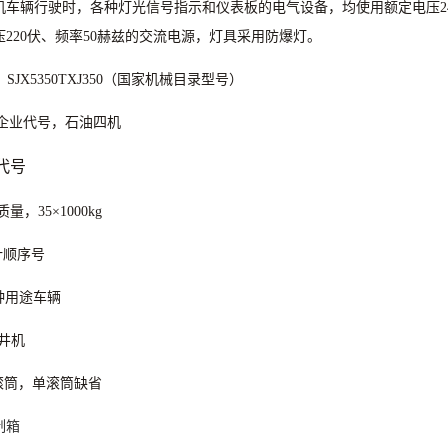
机车辆行驶时，各种灯光信号指示和仪表板的电气设备，均使用额定电压
2
压
220
伏、频率
50
赫兹的交流电源，灯具采用防爆灯。
：
SJX5350TXJ350
（国家机械目录型号）
企业代号，石油四机
代号
质量，
35
×
1000kg
计顺序号
种用途车辆
井机
滚筒，单滚筒缺省
制箱