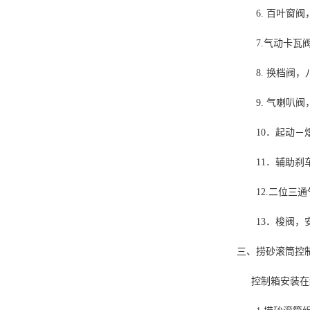
6
.
百叶窗阀
7
.气动卡瓦
8
.
换档阀，
9
.
气喇叭阀
10
．起动－
11
．
辅助刹
1
2
.二位三
13
．
梭阀，
三、捞砂滚筒控
控制箱安装在