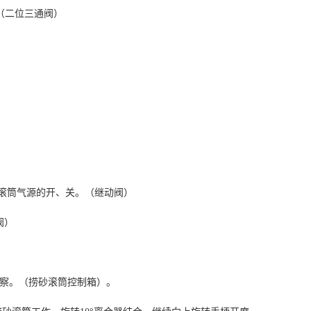
（二位三通阀）
滚筒气源的开、关。（继动阀）
阀）
察。（捞砂滚筒控制箱）。