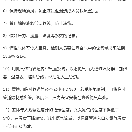
6）保持现场通风，防止液氮泄漏造成人员缺氧窒息。
7）禁止触摸液氮低温管线，防止冻伤。
8）做好压力、流量、温度等参数的记录。
9）惰性气体可令人窒息，检测人员要注意空气中的含氧量必须达到
18.5%~21%。
10）用氮气进行管道内空气置换时，液态氮气首先通过汽化器—加热
器—温度表—临时管线，然后进入主管道。
11）置换用临时管道管径不易小于DN50，若受场地限制，可将临时
管道煨制成盘管，温度计、压力表宜安装在靠近氮气车处。
12）安排专人观察温度计的指示温度，充入氮气的温度不得低于
5℃，若温度下降较快，减小氮气流量，以保证管道入口处氮气温度
不低于5℃为准。