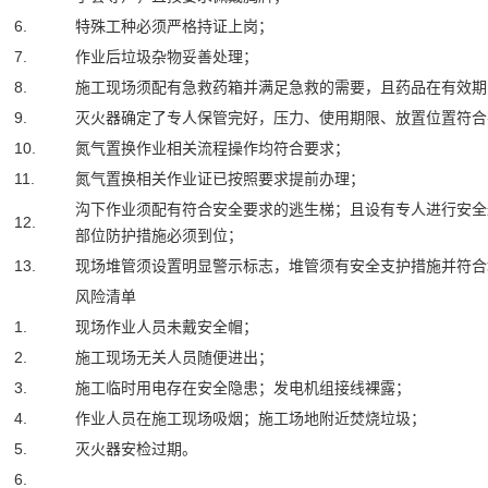
6.
特殊工种必须严格持证上岗；
7.
作业后垃圾杂物妥善处理；
8.
施工现场须配有急救药箱并满足急救的需要，且药品在有效期
9.
灭火器确定了专人保管完好，压力、使用期限、放置位置符合
10.
氮气置换作业相关流程操作均符合要求；
11.
氮气置换相关作业证已按照要求提前办理；
沟下作业须配有符合安全要求的逃生梯；且设有专人进行安全
12.
部位防护措施必须到位；
13.
现场堆管须设置明显警示标志，堆管须有安全支护措施并符合
风险清单
1.
现场作业人员未戴安全帽；
2.
施工现场无关人员随便进出；
3.
施工临时用电存在安全隐患；发电机组接线裸露；
4.
作业人员在施工现场吸烟；施工场地附近焚烧垃圾；
5.
灭火器安检过期。
6.