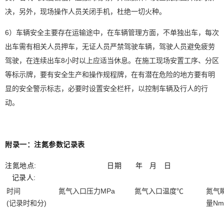
决，另外，现场操作人员关闭手机，杜绝一切火种。
6）车辆安全主要存在运输途中，在车辆管理方面，不单独出车，每次
出车需有相关人员押车，无证人员严禁驾驶车辆，驾驶人员避免疲劳
驾驶，在连续出车8小时以上应适当休息。在施工现场安置工序、分区
等标示牌，要有安全生产和操作规程牌，在有潜在危险的地方要有明
显的安全警示标志，必要时设置安全栏杆，以控制车辆及行人的行
动。
附录一：注氮参数记录表
注氮地点: 日期 年 月 日
记录人:
时间
氮气入口压力MPa
氮气入口温度℃
氮气
(记录时和分)
量Nm