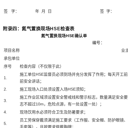
签 字： 年 月 日
签 字： 
附录四：氮气置换现场HSE检查表
氮气置换现场HSE确认单
编号：
项目名称
业
承包单位
序号
检查内容（不仅限于此）
施工单位HSE监督员必须到场并充分发挥了作用；每天开工
1.
前安全讲话；
2.
施工现场入口处须设置入场HSE须知；
施工作业区域须设置安全警戒线和警示标志，数量满足安全要
3.
志不超过10m，危险点源，有一处设置一处）；
4.
现场饮用水必须符合卫生及防暑要求；
员工劳保穿戴须满足施工要求（工作服、安全帽、防护眼镜、
5.
手套等），且按要求佩戴胸牌；