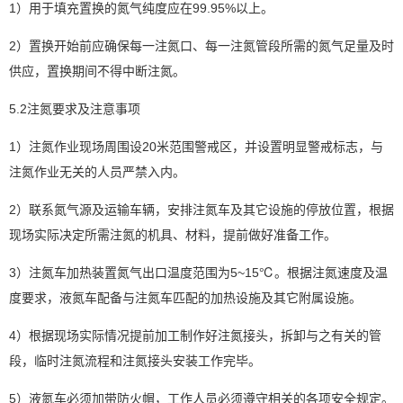
1）用于填充置换的氮气纯度应在99.95%以上。
2）置换开始前应确保每一注氮口、每一注氮管段所需的氮气足量及时
供应，置换期间不得中断注氮。
5.2注氮要求及注意事项
1）注氮作业现场周围设20米范围警戒区，并设置明显警戒标志，与
注氮作业无关的人员严禁入内。
2）联系氮气源及运输车辆，安排注氮车及其它设施的停放位置，根据
现场实际决定所需注氮的机具、材料，提前做好准备工作。
3）注氮车加热装置氮气出口温度范围为5~15℃。根据注氮速度及温
度要求，液氮车配备与注氮车匹配的加热设施及其它附属设施。
4）根据现场实际情况提前加工制作好注氮接头，拆卸与之有关的管
段，临时注氮流程和注氮接头安装工作完毕。
5）液氮车必须加带防火帽，工作人员必须遵守相关的各项安全规定。