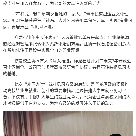
校毕业生加入祥龙石油，为公司的发展注入新的活力。
“在祥龙，我们是朝夕相处的一家人。”
董事长
道出企业文化理
念。见习生将获得生活补贴、人才公寓等配套保障，真正实现
“有业可
就，安居乐业”的见习环境。
祥龙石油
董事长还
表示
：
入选首批名单只是起点。企业将把满
载经验的管理笔记转化为系统化培训方案，让新一代石油
装备制造人
在智能化油田建设中实现
个自的
职业理想。
随着校企协同育人的深入推进，祥龙石油计划在未来
3年开放近
百个习岗位。公司已与多所高校签订合作协议，共建
石油装备
见习实
践基地。
此次华龙区大学生就业见习方案的启动，是
华龙区
政府积极推
动高校毕业生就业
、
创业的重要举措。通过搭建
大学生
就业
见习平
台，不仅有助于提升大学生的就业竞争力，也为企业与高校之间的人
才对接提供了有力支持，为地方经济的发展注入了新的动力。