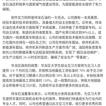
龙石油还积极参与国家储气库建设项目，为国家能源安全提供了有力
保障。
软件实力同样是祥龙石油的一大亮点。公司拥有一支高素质、
经验丰富的技术研发团队，具备强大的自主创新能力。近年来，祥龙
石油在技术研发方面取得了丰硕成果，已经申报了多项国家专利。公
司自主研发、制造的系列液氮泵车，国产化率已经达到
90%以上，成
为国内一线液氮
泵
车制造企业；公司的液氮
泵
技术服务队伍规模、实
力在国内也排在一线队伍之列
；
公司在传统的车载钻、修井机系列、
新能源
车载钻、修井机系列
制造生产方面市场广阔
；油田用
各
类泵车
依托公司的数据采集与远程监视控制系统，实现了
“超压自动保护”，
对生产过程的 24 小时实时监控，确保了安全生产 “零事故”。
华龙区政府的政策：
华龙区大学生就业见习方案将为见习人员
提供
3-6 个月的见习期，并按照当地最低工资标准的 70% 给予见习补
贴。对于留用见习期满人员比例达到 50% 及以上的企业，补贴标准将
提高到当地最低工资标准的 110%。这一政策的出台，将极大地鼓励
企业积极参与见习计划，为高校毕业生提供更多的就业机会。
祥龙石油
董事长
表示，公司将充分发挥自身优势，为见习大学
生提供丰富的实践机会和专业的指导，帮助他们快速成长为行业内的
专业人才。同时，公司也希望通过此次见习方案，吸引更多优秀的高