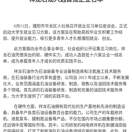
6月11日，濮阳市华龙区
人社局召开就业见习单位座谈会，
正式
启动大学生就业见习方案，
该方案
旨在帮助高校毕业生积累工作经
验、提升就业能力，吸引更多青年人才扎根濮阳就业、创业。
此方案面向全市企事业单位、社会组织公开征集见习岗位，祥
龙石油凭借突出的软、硬件实力，成功入选首批十
六
家企业一线名
单，成为承载青年人才成长的优质实践平台。
祥龙石油作为石油
装备
专业设备制造商和注氮施工技术服务
商，在石油装备行业内享有盛誉。公司自
2013 年成立以来，不断发展
壮大，业务范围涵盖石油设备研发、制造、销售以及油田技术服务等
多个领域。其先进的石油
装备
研发、制造和完善的油田技术服务体
系，为大学生提供了广阔的实践平台。
在硬件方面，祥龙石油拥有现代化的生产基地和先进的制造设
备，具备年产各类石油设备数百台套的能力。公司生产的车载修井
机、液氮泵车、膜制氮设备等产品，不仅在国内市场占据重要份额，
还远销中亚等国际市场。其中，公司研发的纯电修井机在新疆油田投
产获得好评，打开了新能源在石油设备领域应用的新局面。此外，祥