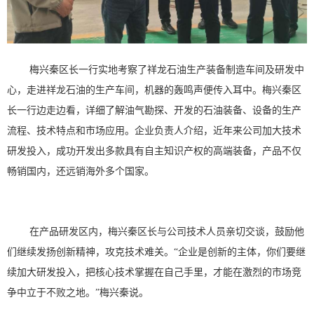
梅兴秦
区长
一行实地考察了祥龙石油生产
装备制造
车间及研发中
心
，
走进祥龙石油的生产车间，机器的轰鸣声便传入耳中。梅兴秦区
长一行边走边看，详细了解油气勘探
、
开发的石油装备、
设备的生产
流程、技术特点和市场应用。企业负责人介绍，近年来公司加大技术
研发投入，成功开发出多款具有自主知识产权的高端装备，产品不仅
畅销国内，还远销海外多个国家。
在
产品研发区内
，梅兴秦区长与
公司
技术人员亲切交谈，鼓励他
们继续发扬创新精神，攻克技术难关。
“企业是创新的主体，你们要继
续加大研发投入，把核心技术掌握在自己手里，才能在激烈的市场竞
争中立于不败之地。”梅兴秦说。